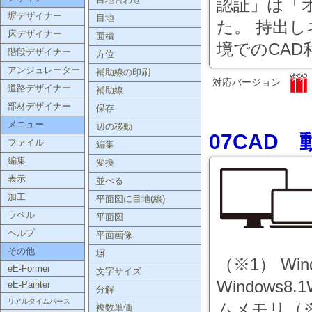
目地合わせ
認証」は「
塀デザイナー
目地
た。 持出
床デザイナー
面積
境でのCAD
階段デザイナー
方位
アンジュレーター
補助線の印刷
対応バージョン
道路デザイナー
補助線
部材デザイナー
保存
メニュー
辺の移動
07CAD
ファイル
編集
編集
変換
表示
並べる
加工
平面図に目地(線)
ラベル
平面図
ヘルプ
平面画像
その他
塀
（※1） Win
eE-Former
文字サイズ
Windows8
eE-Painter
分解
リアルタイムパース
ムメモリ（※
複数単価