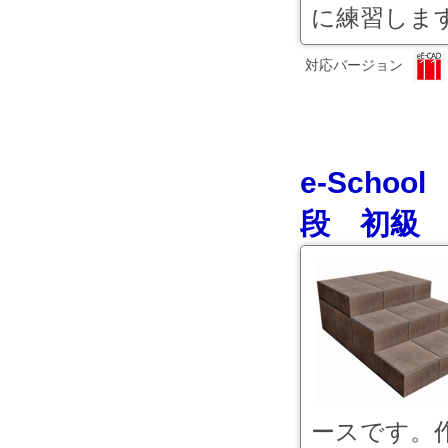
に練習します。
対応バージョン
e-Scho
段 初級
ースです。