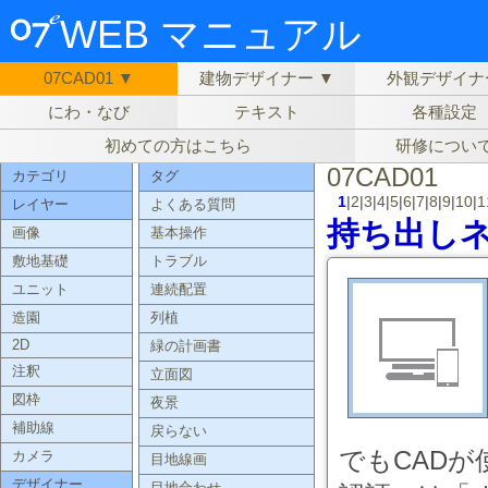
WEB マニュアル
07CAD01 ▼
建物デザイナー ▼
外観デザイナ
にわ・なび
テキスト
各種設定
初めての方はこちら
研修につい
07CAD01
カテゴリ
タグ
1
|
2
|
3
|
4
|
5
|
6
|
7
|
8
|
9
|
10
|
1
レイヤー
よくある質問
持ち出し
画像
基本操作
敷地基礎
トラブル
ユニット
連続配置
造園
列植
2D
緑の計画書
注釈
立面図
図枠
夜景
補助線
戻らない
でもCAD
カメラ
目地線画
デザイナー