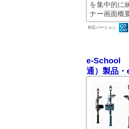
を集中的に練
ナー画面概要
対応バージョン
e-Scho
通）製品・e