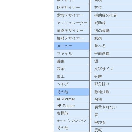
塀デザイナー
面積
床デザイナー
方位
階段デザイナー
補助線の印刷
アンジュレーター
補助線
道路デザイナー
辺の移動
部材デザイナー
変換
メニュー
並べる
ファイル
平面画像
編集
塀
表示
文字サイズ
加工
分解
ヘルプ
部分貼り
その他
敷地注釈
eE-Former
敷地
eE-Painter
表示されない
各機能
表
オーセブンCADプラス
飛び石
その他
反転