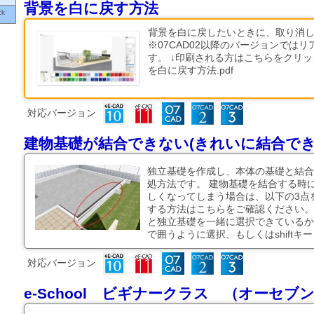
背景を白に戻す方法
ick
背景を白に戻したいときに、取り消
※07CAD02以降のバージョンでは
す。 ↓印刷される方はこちらをクリ
を白に戻す方法.pdf
対応バージョン
建物基礎が結合できない(きれいに結合でき
独立基礎を作成し、本体の基礎と結合
処方法です。 建物基礎を結合する時
しくなってしまう場合は、以下の3点
する方法はこちらをご確認ください。
と独立基礎を一緒に選択できているか
で囲うように選択、もしくはshiftキーを
対応バージョン
e-School ビギナークラス （オーセブ