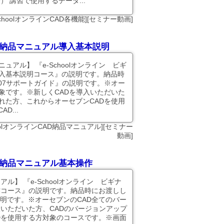
） 講習で使用するデータ...
SchoolオンラインCAD各機能][セミナー動画]
通）納品マニュアル導入基本説明
ュアル】 『e-Schoolオンライン ビギ
導入基本説明コース』の説明です。納品時
07サポートガイド』の説明です。※オー
象です。※新しくCADを導入いただいた
れた方、これからオーセブンCADを使用
D...
hoolオンラインCAD納品マニュアル][セミナー
動画]
通）納品マニュアル基本操作
ル】 『e-Schoolオンライン ビギナ
作コース』の説明です。納品時にお渡しし
明です。※オーセブンのCAD全てのバー
入いただいた方、CADのバージョンアップ
Dを使用する方対象のコースです。※画面