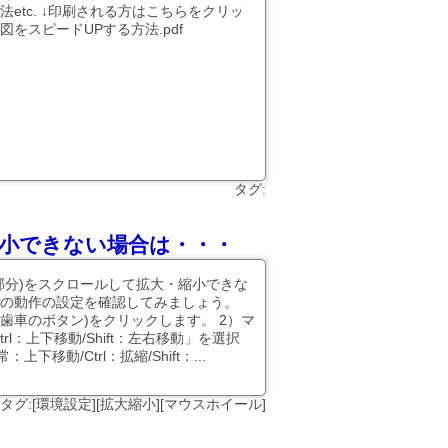
etc. ↓印刷される方はこちらをクリッ
をスピードUPする方法.pdf
タグ:
小できない場合は・・・
部分)をスクロールして拡大・縮小できな
の動作の設定を確認してみましょう。
(歯車のボタン)をクリックします。 2）マ
l：上下移動/Shift：左右移動」を選択
移動/Ctrl：拡縮/Shift：...
タグ:[環境設定][拡大縮小][マウスホイール]