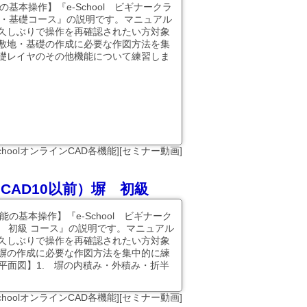
の基本操作】『e-School ビギナークラ
地・基礎コース』の説明です。マニュアル
久しぶりで操作を再確認されたい方対象
敷地・基礎の作成に必要な作図方法を集
礎レイヤのその他機能について練習しま
SchoolオンラインCAD各機能][セミナー動画]
ンCAD10以前）塀 初級
能の基本操作】『e-School ビギナーク
塀 初級 コース』の説明です。マニュアル
久しぶりで操作を再確認されたい方対象
塀の作成に必要な作図方法を集中的に練
【平面図】1. 塀の内積み・外積み・折半
SchoolオンラインCAD各機能][セミナー動画]