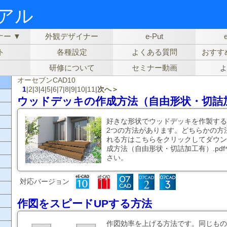
ュアル
ー ▼
外観デザイナー
e-Put
ト
各種設定
よくある質問
おすす
研修について
セミナー動画
よ
オーセブンCAD10
1
|
2
|
3
|
4
|
5
|
6
|
7
|
8
|
9
|
10
|
11
|
次へ＞
ウッドデッキの作成方法（自由形状・切詰
好きな形状でウッドデッキを作製する
2つの方法があります。どちらかの方
れる方はこちらをクリックしてダウン
成方法（自由形状・切詰加工有）.pd
さい。
対応バージョン
作図をスピードUPする方法
作図効率を上げる方法です。同じもの