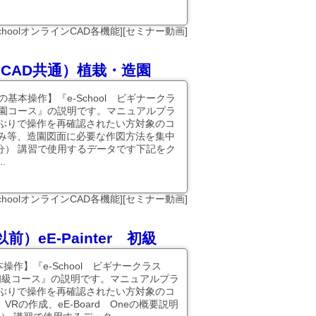
SchoolオンラインCAD各機能][セミナー動画]
ンCAD共通）植栽・造園
基本操作】『e-School ビギナークラ
造園コース』の説明です。マニュアルプラ
ぶりで操作を再確認されたい方対象のコ
み等、造園図面に必要な作図方法を集中
0分） 講習で使用するデータです下記をク
.
-SchoolオンラインCAD各機能][セミナー動画]
前）eE-Painter 初級
本操作】『e-School ビギナークラス
ter 初級コース』の説明です。マニュアルプラ
ぶりで操作を再確認されたい方対象のコ
、VRの作成、eE-Board Oneの概要説明