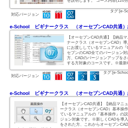
を説明します。 コース内容(120分
タグ:[e-
対応バージョン
e-School ビギナークラス （オーセブンCAD共
【オーセブンCAD共通】【納品マニ
ナークラス（オーセブンCAD）
にお渡ししているマニュアルの『
セブンのCAD全てのバージョン対
方、CADのバージョンアップをさ
する方対象のコースです。※最新CA
タグ:[e-Sc
対応バージョン
e-School ビギナークラス （オーセブンCAD共
【オーセブンCAD共通】【納品マニュア
ークラス（オーセブンCAD）基本操
ているマニュアルの『基本操作』の説
ジョン対象です。※新しくCADを導
をされた方、これからオーセブンCA