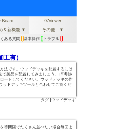
e-Board
07viewer
め＆新機能 ▼
その他 ▼
くある質問:
基本操作:
トラブル:
加工有）
方法です。ウッドデッキを配置するには
法で製品を配置してみましょう。↓印刷さ
ロードしてください。ウッドデッキの作
fウッドデッキツールと合わせてご覧くだ
タグ:[ウッドデッキ]
を等間隔でたくさん並べたい場合毎回よ