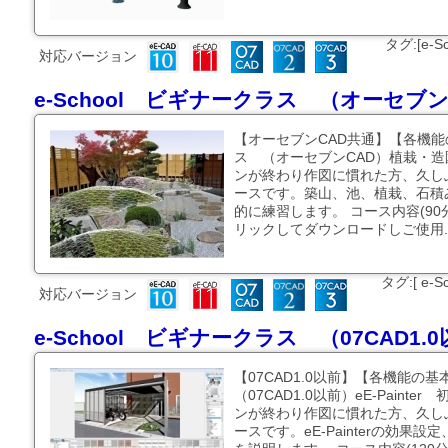
タグ:[e-
対応バージョン
e-School ビギナークラス （オーセブ
【オーセブンCAD共通】【各機能の
ス （オーセブンCAD）植栽・
ンが終わり作図に慣れた方、久し
ースです。築山、池、植栽、石積
的に練習します。 コース内容(9
リックしてダウンロードしご使用..
タグ:[ e
対応バージョン
e-School ビギナークラス （07CAD1.0以
【07CAD1.0以前】【各機能の基
（07CAD1.0以前）eE-Pain
ンが終わり作図に慣れた方、久し
ースです。eE-Painterの効果設定