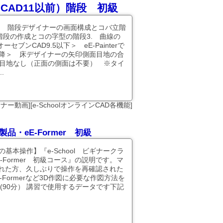
ンCAD11以前）階段 初級
1. 階段デザイナーの画面構成とコバ立階
る階段の作成とコの字型の階段3. 曲線の
ブンCAD9.5以下＞ eE-Painterで
5以降＞ 床デザイナーの矢印側面目地の合
バ目地なし（正面の側面は不要） ※タイ
.
ナー動画][e-SchoolオンラインCAD各機能]
品・eE-Former 初級
基本操作】『e-School ビギナークラ
-Former 初級コース』の説明です。マ
れた方、久しぶりで操作を再確認された
Formerなど3D作図に必要な作図方法を
(90分） 講習で使用するデータです下記