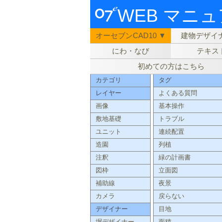
WEB マニ
オーセブンCAD10 ▼
建物デザイナ
にわ・なび
テキス
初めての方はこちら
カテゴリ
タグ
レイヤー
よくある質問
画像
基本操作
敷地基礎
トラブル
ユニット
連続配置
造園
列植
注釈
緑の計画書
図枠
立面図
補助線
夜景
カメラ
戻らない
デザイナー
目地