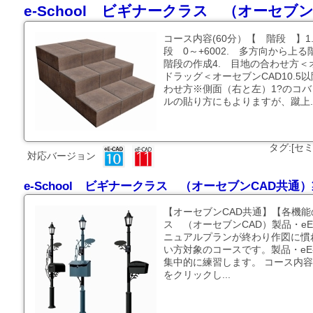
e-School ビギナークラス （オーセブ
コース内容(60分）【 階段 】
段 0～+6002. 多方向から上
階段の作成4. 目地の合わせ方＜オーセ
ドラッグ＜オーセブンCAD10.
わせ方※側面（右と左）1?のコ
ルの貼り方にもよりますが、蹴上..
タグ:[セミ
対応バージョン
e-School ビギナークラス （オーセブンCAD共通）製
【オーセブンCAD共通】【各機能の
ス （オーセブンCAD）製品・eE
ニュアルプランが終わり作図に慣
い方対象のコースです。製品・eE-
集中的に練習します。 コース内容
をクリックし...