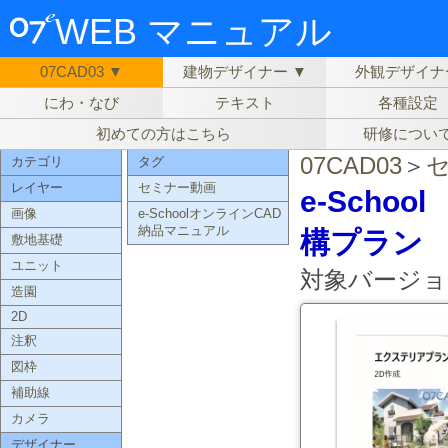
WEB マニュアル
07CAD03 ▼
建物デザイナー ▼
外観デザイナ
にわ・なび
テキスト
各種設定
初めての方はこちら
研修につい
07CAD03
＞
カテゴリ
タグ
レイヤー
セミナー動画
e-Scho
画像
e-SchoolオンラインCAD
納品マニュアル
構プラン 
敷地基礎
ユニット
対象バージョ
造園
2D
注釈
図枠
補助線
カメラ
デザイナー