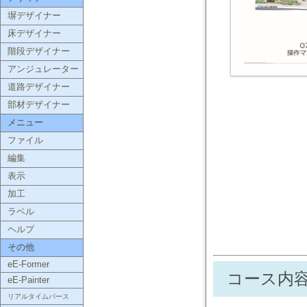
塀デザイナー
床デザイナー
階段デザイナー
アンジュレーター
道路デザイナー
部材デザイナー
メニュー
ファイル
編集
表示
加工
ラベル
ヘルプ
その他
eE-Former
コース内容(
eE-Painter
リアルタイムパース