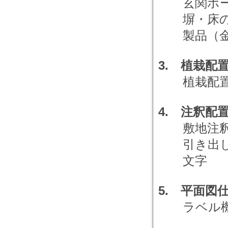
玄関ポー
塀・床の
製品（金
3. 植栽配
植栽配置
4. 注釈配
敷地注
引き出し
文字
5. 平面図
ラベル機