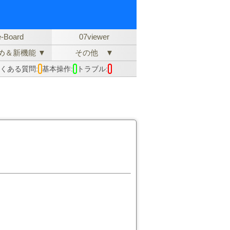
e-Board
07viewer
め＆新機能 ▼
その他 ▼
くある質問:
基本操作:
トラブル: