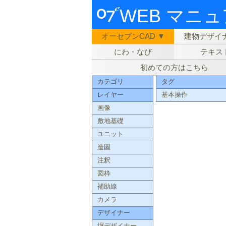
WEB マニ
オーセブンCAD ▼
建物デザイナ
にわ・なび
テキス
初めての方はこちら
カテゴリ
タグ
レイヤー
基本操作
画像
敷地基礎
ユニット
造園
注釈
図枠
補助線
カメラ
デザイナー