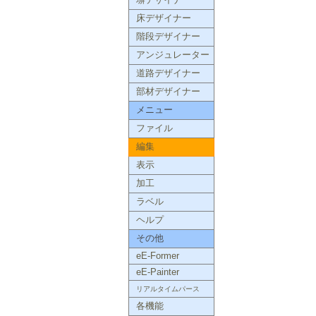
塀デザイナー
床デザイナー
階段デザイナー
アンジュレーター
道路デザイナー
部材デザイナー
メニュー
ファイル
編集
表示
加工
ラベル
ヘルプ
その他
eE-Former
eE-Painter
リアルタイムパース
各機能