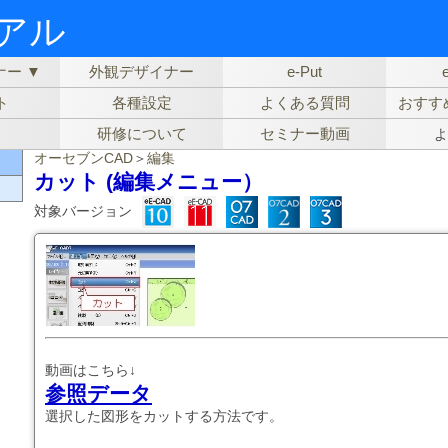
ュアル
ー ▼
外観デザイナー
e-Put
ト
各種設定
よくある質問
おすす
研修について
セミナー動画
よ
オーセブンCAD
＞
編集
カット (編集メニュー）
対象バージョン
動画はこちら↓
参照データ
選択した図形をカットする方法です。