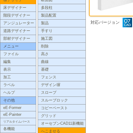
塀デザイナー
断面図
床デザイナー
多段柱
階段デザイナー
製品配置
対応バージョン
アンジュレーター
製品
道路デザイナー
手すり
部材デザイナー
施工図
メニュー
削除
ファイル
高さ
編集
曲線
表示
基礎
加工
フェンス
ラベル
デザイン塀
ヘルプ
スロープ
その他
スルーブロック
eE-Former
コピーペースト
eE-Painter
グリッド
リアルタイムパース
オーセブンCAD11新機能
各機能
へこませる