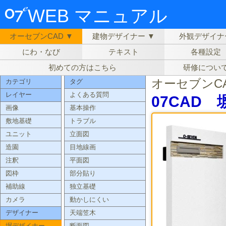
WEB マニュアル
オーセブンCAD ▼
建物デザイナー ▼
外観デザイナ
にわ・なび
テキスト
各種設定
初めての方はこちら
研修につい
オーセブンC
カテゴリ
タグ
レイヤー
よくある質問
07CAD
画像
基本操作
敷地基礎
トラブル
ユニット
立面図
造園
目地線画
注釈
平面図
図枠
部分貼り
補助線
独立基礎
カメラ
動かしにくい
デザイナー
天端笠木