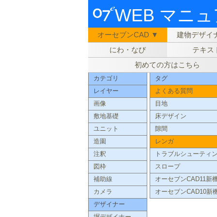
WEB マニ
オーセブンCAD ▼
建物デザイナ
にわ・なび
テキス
初めての方はこちら
カテゴリ
タグ
レイヤー
よくある質問
画像
目地
敷地基礎
床デザイン
ユニット
隙間
造園
レンガ
注釈
トラブルシューティ
図枠
スロープ
補助線
オーセブンCAD11新
カメラ
オーセブンCAD10新
デザイナー