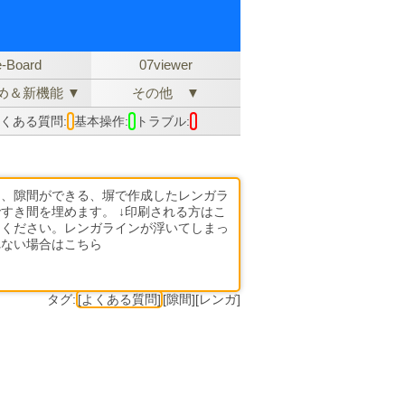
e-Board
07viewer
め＆新機能 ▼
その他 ▼
くある質問:
基本操作:
トラブル:
く、隙間ができる、塀で作成したレンガラ
すき間を埋めます。 ↓印刷される方はこ
てください。レンガラインが浮いてしまっ
されない場合はこちら
タグ:
[よくある質問]
[隙間][レンガ]