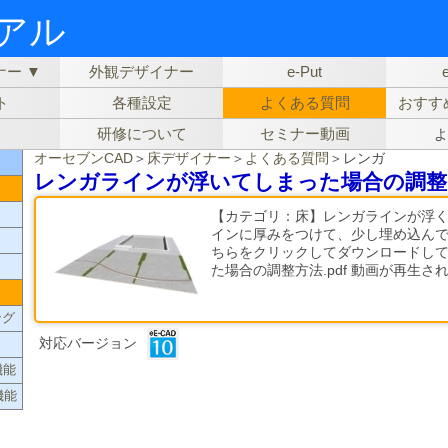
ュアル
ー ▼
外観デザイナー
e-Put
ト
各種設定
よくある質問
おすす
研修について
セミナー動画
よ
オーセブンCAD
＞
床デザイナー
＞
よくある質問
＞レンガ
レンガラインが浮いてしまった場合の調整
【カテゴリ：床】レンガラインが浮
インに厚みをつけて、少し埋め込んで
ちらをクリックしてダウンロードし
た場合の調整方法.pdf 動画が再生
ング
対応バージョン
機能
機能