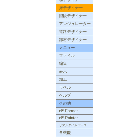
塀デザイナー
床デザイナー
階段デザイナー
アンジュレーター
道路デザイナー
部材デザイナー
メニュー
ファイル
編集
表示
加工
ラベル
ヘルプ
その他
eE-Former
eE-Painter
リアルタイムパース
各機能