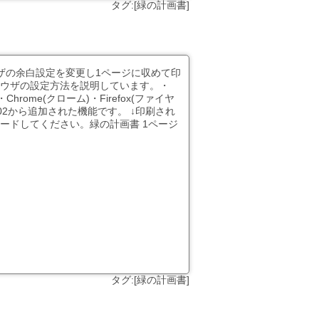
タグ:[緑の計画書]
ザの余白設定を変更し1ページに収めて印
ウザの設定方法を説明しています。・
rome(クローム)・Firefox(ファイヤ
AD02から追加された機能です。 ↓印刷され
ードしてください。緑の計画書 1ページ
タグ:[緑の計画書]