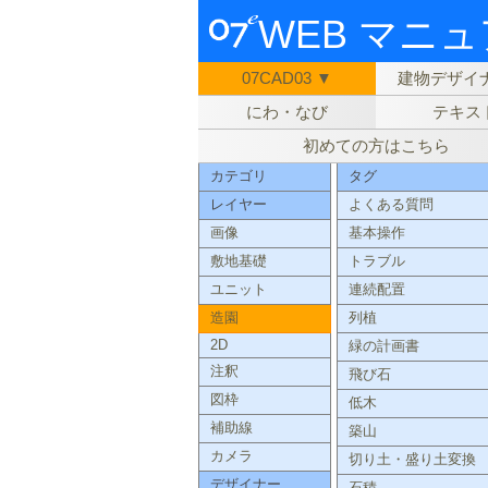
WEB マニ
07CAD03 ▼
建物デザイナ
にわ・なび
テキス
初めての方はこちら
カテゴリ
タグ
レイヤー
よくある質問
画像
基本操作
敷地基礎
トラブル
ユニット
連続配置
造園
列植
2D
緑の計画書
注釈
飛び石
図枠
低木
補助線
築山
カメラ
切り土・盛り土変換
デザイナー