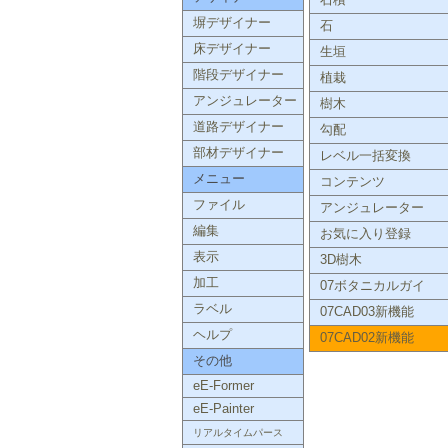
石積
塀デザイナー
石
床デザイナー
生垣
階段デザイナー
植栽
アンジュレーター
樹木
道路デザイナー
勾配
部材デザイナー
レベル一括変換
メニュー
コンテンツ
ファイル
アンジュレーター
編集
お気に入り登録
表示
3D樹木
加工
07ボタニカルガイ
ラベル
07CAD03新機能
ヘルプ
07CAD02新機能
その他
eE-Former
eE-Painter
リアルタイムパース