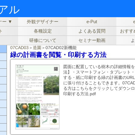
ュアル
ー ▼
外観デザイナー
e-Put
ト
各種設定
よくある質問
おすす
研修について
セミナー動画
よ
07CAD03
＞
造園
＞07CAD02新機能
緑の計画書を閲覧・印刷する方法
図面に配置している樹木の詳細情報を
法】・スマートフォン・タブレット・
する・紙に印刷する緑の計画書のUR
に張り付けることもできます。07CA
る方はこちらをクリックしてダウンロ
印刷する方法.pdf