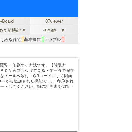
e-Board
07viewer
め＆新機能 ▼
その他 ▼
くある質問:
基本操作:
トラブル:
閲覧・印刷する方法です。【閲覧方
ＰＣからブラウザで見る・データで保存
Lをメールへ添付・QRコードにして図面
D02から追加された機能です。↓印刷され
ードしてください。緑の計画書を閲覧・