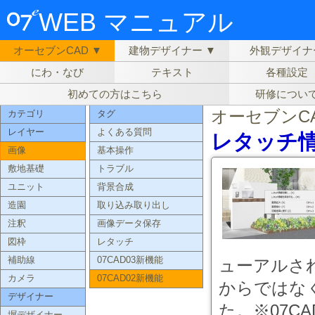
WEB マニュアル
オーセブンCAD ▼
建物デザイナー ▼
外観デザイナ
にわ・なび
テキスト
各種設定
初めての方はこちら
研修につい
オーセブンC
カテゴリ
タグ
レイヤー
よくある質問
レタッチ
画像
基本操作
敷地基礎
トラブル
ユニット
背景合成
造園
取り込み取り出し
注釈
画像データ保存
図枠
レタッチ
補助線
07CAD03新機能
ューアルされ
カメラ
07CAD02新機能
からではな
デザイナー
た。※07C