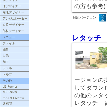
塀デザイナー
の方も参考に
床デザイナー
階段デザイナー
対応バージョン
アンジュレーター
道路デザイナー
部材デザイナー
レタッチ
メニュー
ファイル
編集
表示
加工
ラベル
ヘルプ
ージョンの
その他
してダウンロ
eE-Former
eE-Painter
の他のレタ
リアルタイムパース
レタッチ 背
各機能