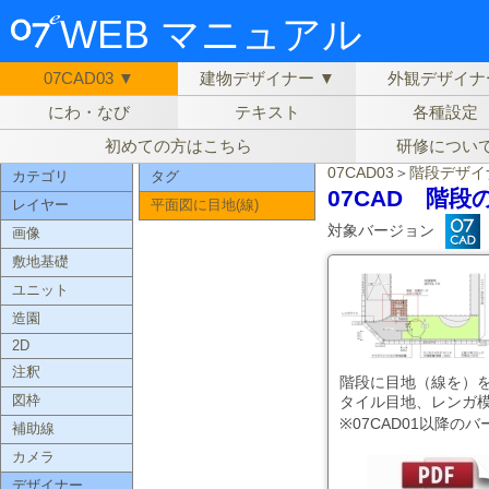
WEB マニュアル
07CAD03 ▼
建物デザイナー ▼
外観デザイナ
にわ・なび
テキスト
各種設定
初めての方はこちら
研修につい
07CAD03
＞
階段デザイ
カテゴリ
タグ
07CAD 階
レイヤー
平面図に目地(線)
対象バージョン
画像
敷地基礎
ユニット
造園
2D
注釈
階段に目地（線を）
図枠
タイル目地、レンガ
※07CAD01以降の
補助線
カメラ
デザイナー