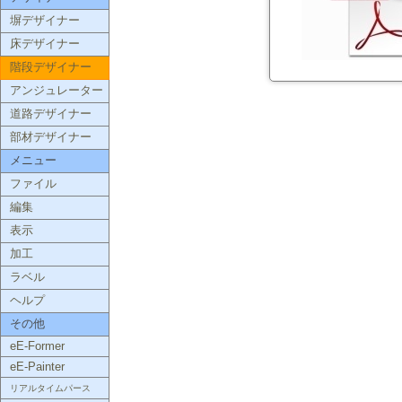
塀デザイナー
床デザイナー
階段デザイナー
アンジュレーター
道路デザイナー
部材デザイナー
メニュー
ファイル
編集
表示
加工
ラベル
ヘルプ
その他
eE-Former
eE-Painter
リアルタイムパース