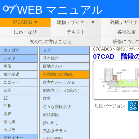
WEB マニュアル
07CAD03 ▼
建物デザイナー ▼
外観デザイナ
にわ・なび
テキスト
各種設定
初めての方はこちら
研修につい
07CAD03
＞
階段デザイ
カテゴリ
タグ
07CAD 階
レイヤー
基本操作
画像
目地合わせ
敷地基礎
平面図に目地(線)
ユニット
多方向から上がる
造園
側面立ち上り部設定
2D
数量
対応バージョン
注釈
色々な階段形状
図枠
蹴込階段
補助線
拾い出し
カメラ
穴あきテラス
デザイナー