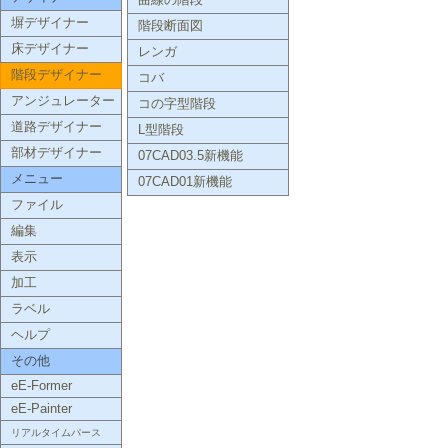
曲線の階段
塀デザイナー
階段断面図
床デザイナー
レンガ
階段デザイナー
コバ
アンジュレーター
コの字型階段
道路デザイナー
L型階段
部材デザイナー
07CAD03.5新機能
メニュー
07CAD01新機能
ファイル
編集
表示
加工
ラベル
ヘルプ
その他
eE-Former
eE-Painter
リアルタイムパース