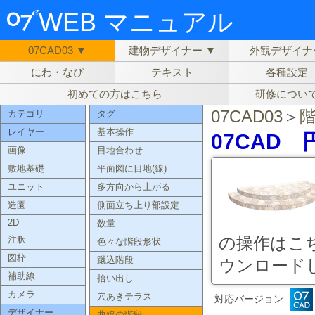
WEB マニュアル
07CAD03 ▼
建物デザイナー ▼
外観デザイナ
にわ・なび
テキスト
各種設定
初めての方はこちら
研修につい
07CAD03
＞
カテゴリ
タグ
レイヤー
基本操作
07CAD
画像
目地合わせ
敷地基礎
平面図に目地(線)
ユニット
多方向から上がる
造園
側面立ち上り部設定
2D
数量
の操作はこ
注釈
色々な階段形状
図枠
蹴込階段
ウンロードし
補助線
拾い出し
カメラ
穴あきテラス
対応バージョン
デザイナー