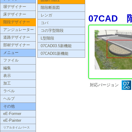
曲線の階段
塀デザイナー
階段断面図
床デザイナー
レンガ
07CAD
階段デザイナー
コバ
アンジュレーター
コの字型階段
道路デザイナー
L型階段
部材デザイナー
07CAD03.5新機能
メニュー
07CAD01新機能
ファイル
編集
表示
加工
対応バージョン
ラベル
ヘルプ
その他
eE-Former
eE-Painter
リアルタイムパース