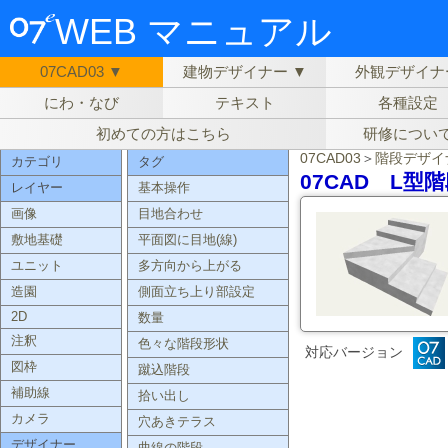
WEB マニュアル
07CAD03 ▼
建物デザイナー ▼
外観デザイナ
にわ・なび
テキスト
各種設定
初めての方はこちら
研修につい
07CAD03
＞
階段デザイ
カテゴリ
タグ
07CAD L型
レイヤー
基本操作
画像
目地合わせ
敷地基礎
平面図に目地(線)
ユニット
多方向から上がる
造園
側面立ち上り部設定
2D
数量
注釈
色々な階段形状
対応バージョン
図枠
蹴込階段
補助線
拾い出し
カメラ
穴あきテラス
デザイナー