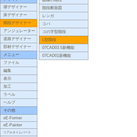
曲線の階段
塀デザイナー
階段断面図
床デザイナー
レンガ
階段デザイナー
コバ
アンジュレーター
コの字型階段
道路デザイナー
L型階段
部材デザイナー
07CAD03.5新機能
メニュー
07CAD01新機能
ファイル
編集
表示
加工
ラベル
ヘルプ
その他
eE-Former
eE-Painter
リアルタイムパース